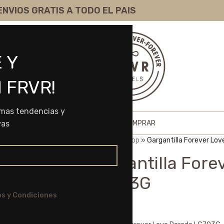
ENVIOS GRATIS A TODO EL PAIS
 Y
 FRVR!
imas tendencias y
HOME
SHOP
SOBRE NOSOTROS
COMO COMPRAR
vas
Portada
»
Shop
»
Gargantilla Forever Lo
Gargantilla Fore
LG703G
s y Condiciones
$
7.595,00