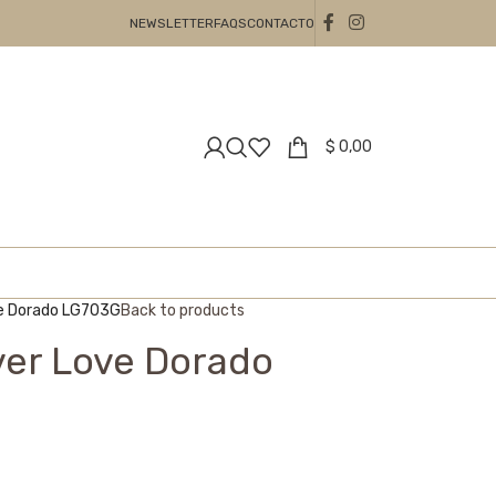
NEWSLETTER
FAQS
CONTACTO
$
0,00
ve Dorado LG703G
Back to products
ver Love Dorado