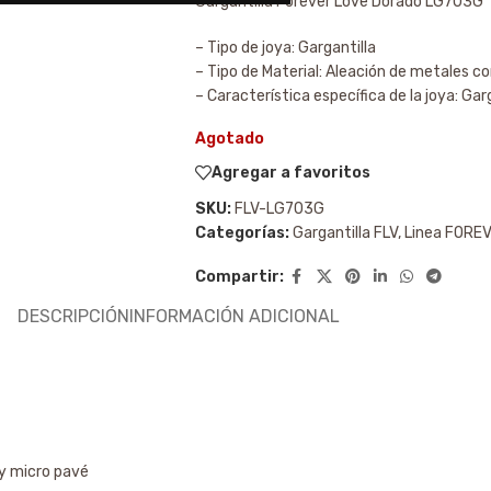
Gargantilla Forever Love Dorado LG703G
– Tipo de joya: Gargantilla
– Tipo de Material: Aleación de metales c
– Característica específica de la joya: Gar
Agotado
Agregar a favoritos
SKU:
FLV-LG703G
Categorías:
Gargantilla FLV
,
Linea FORE
Compartir:
DESCRIPCIÓN
INFORMACIÓN ADICIONAL
a y micro pavé