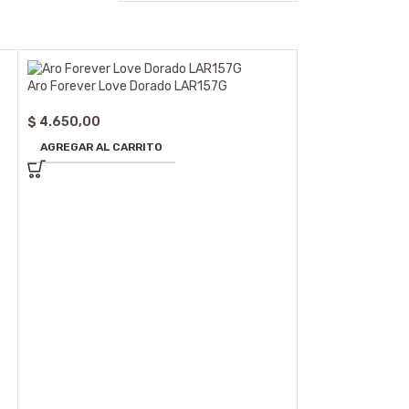
Aro Forever Love Dorado LAR157G
$
4.650,00
AGREGAR AL CARRITO
Anillo Forever Lo
$
5.425,00
SELECCIONAR 