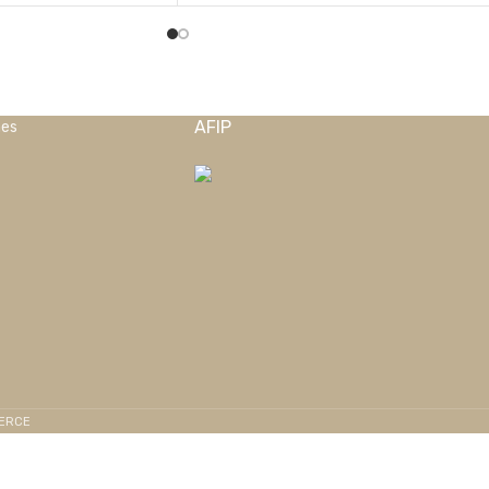
AFIP
nes
MERCE