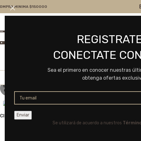
OMPRA MINIMA $150000
Atención por WA
Consultanos
REGISTRATE
+54 9 11 7166-5043
ventas@frvr.com.ar
CONECTATE CON
Sea el primero en conocer nuestras últ
obtenga ofertas exclusi
SOLD
OUT
Click to enlarge
Se utilizará de acuerdo a nuestros
Término