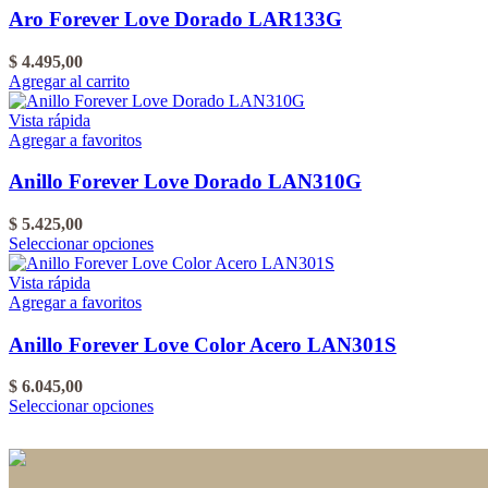
del
Aro Forever Love Dorado LAR133G
producto
$
4.495,00
Agregar al carrito
Vista rápida
Agregar a favoritos
Anillo Forever Love Dorado LAN310G
$
5.425,00
Este
Seleccionar opciones
producto
tiene
Vista rápida
varias
Agregar a favoritos
variantes.
Las
Anillo Forever Love Color Acero LAN301S
opciones
se
$
6.045,00
pueden
Este
Seleccionar opciones
elegir
producto
en
tiene
la
varias
página
variantes.