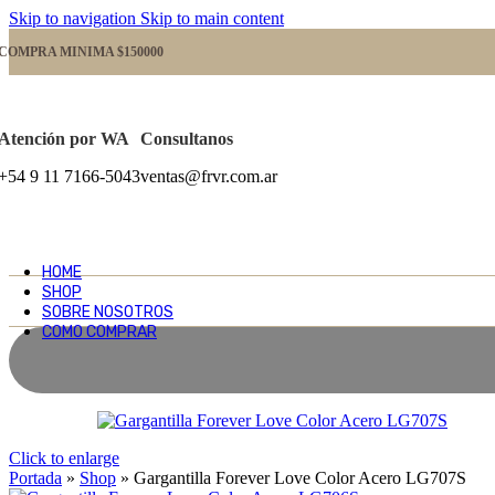
Skip to navigation
Skip to main content
COMPRA MINIMA $150000
Atención por WA
Consultanos
+54 9 11 7166-5043
ventas@frvr.com.ar
HOME
SHOP
SOBRE NOSOTROS
COMO COMPRAR
Click to enlarge
Portada
»
Shop
»
Gargantilla Forever Love Color Acero LG707S