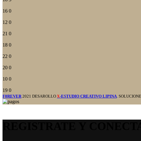
16
0
12
0
21
0
18
0
22
0
20
0
10
0
19
0
F0REVER
2021 DESAROLLO
-ESTUDIO CREATIVO LIPINA
. SOLUCION
X
REGISTRATE Y CONECT