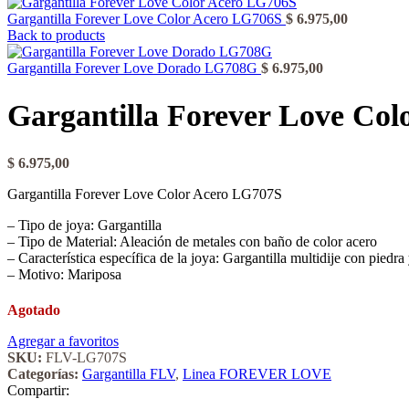
Gargantilla Forever Love Color Acero LG706S
$
6.975,00
Back to products
Gargantilla Forever Love Dorado LG708G
$
6.975,00
Gargantilla Forever Love Co
$
6.975,00
Gargantilla Forever Love Color Acero LG707S
– Tipo de joya: Gargantilla
– Tipo de Material: Aleación de metales con baño de color acero
– Característica específica de la joya: Gargantilla multidije con piedr
– Motivo: Mariposa
Agotado
Agregar a favoritos
SKU:
FLV-LG707S
Categorías:
Gargantilla FLV
,
Linea FOREVER LOVE
Compartir: