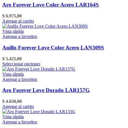
Aro Forever Love Color Acero LAR164S
$
6.975,00
Agregar al carrito
Vista rápida
Agregar a favoritos
Anillo Forever Love Color Acero LAN309S
$
5.425,00
Este
Seleccionar opciones
producto
tiene
Vista rápida
varias
Agregar a favoritos
variantes.
Las
Aro Forever Love Dorado LAR157G
opciones
se
$
4.650,00
pueden
Agregar al carrito
elegir
en
Vista rápida
la
Agregar a favoritos
página