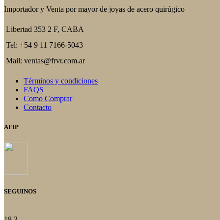
del
Las
Importador y Venta por mayor de joyas de acero quirúgico
producto
opciones
se
Libertad 353 2 F, CABA
pueden
elegir
Tel: +54 9 11 7166-5043
en
la
Mail: ventas@frvr.com.ar
página
del
Términos y condiciones
producto
FAQS
Como Comprar
Contacto
AFIP
SEGUINOS
18
3