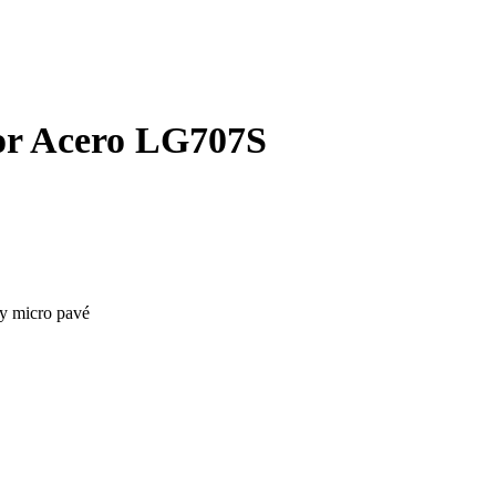
lor Acero LG707S
a y micro pavé