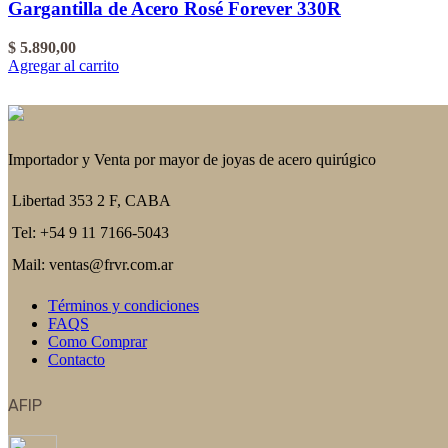
Gargantilla de Acero Rosé Forever 330R
$
5.890,00
Agregar al carrito
Importador y Venta por mayor de joyas de acero quirúgico
Libertad 353 2 F, CABA
Tel: +54 9 11 7166-5043
Mail: ventas@frvr.com.ar
Términos y condiciones
FAQS
Como Comprar
Contacto
AFIP