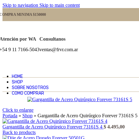
Skip to navigation
Skip to main content
COMPRA MINIMA $150000
Atención por WA
Consultanos
+54 9 11 7166-5043
ventas@frvr.com.ar
HOME
SHOP
SOBRE NOSOTROS
COMO COMPRAR
Click to enlarge
Portada
»
Shop
»
Gargantilla de Acero Quirúrgico Forever 73161S 5
Gargantilla de Acero Quirúrgico Forever 73161S 4
$
4.495,00
Back to products