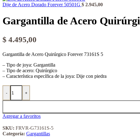
Dije de Acero Dorado Forever 50501G
$
2.945,00
Gargantilla de Acero Quirúrg
$
4.495,00
Gargantilla de Acero Quirúrgico Forever 73161S 5
– Tipo de joya: Gargantilla
– Tipo de acero: Quirúrgico
– Característica específica de la joya: Dije con piedra
Gargantilla de Acero Quirúrgico Forever 73161S 5 cantidad
-
+
Agregar a favoritos
SKU:
FRVR-G73161S-5
Categoría:
Gargantillas