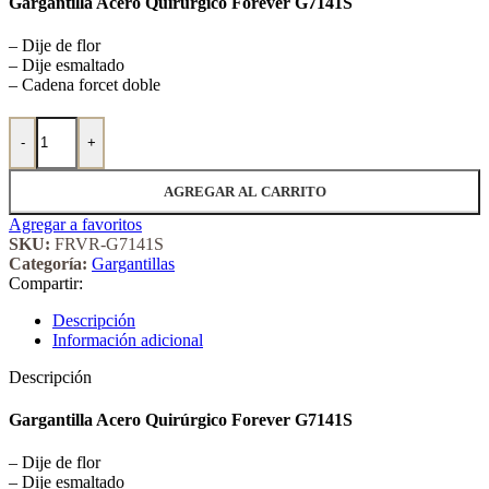
Gargantilla Acero Quirúrgico Forever G7141S
– Dije de flor
– Dije esmaltado
– Cadena forcet doble
Gargantilla Acero Quirúrgico Forever 7141S cantidad
-
+
AGREGAR AL CARRITO
Agregar a favoritos
SKU:
FRVR-G7141S
Categoría:
Gargantillas
Compartir:
Descripción
Información adicional
Descripción
Gargantilla Acero Quirúrgico Forever G7141S
– Dije de flor
– Dije esmaltado