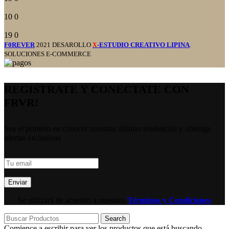
10
0
19
0
F0REVER
2021 DESAROLLO
-ESTUDIO CREATIVO LIPINA
.
X
SOLUCIONES E-COMMERCE
REGISTRATE Y CONECTATE CON
FRVR!
Sea el primero en conocer nuestras últimas tendencias y obtenga
ofertas exclusivas
Se utilizará de acuerdo a nuestros
Términos y Condiciones
Search
Comience a escribir para ver los productos que está buscando.