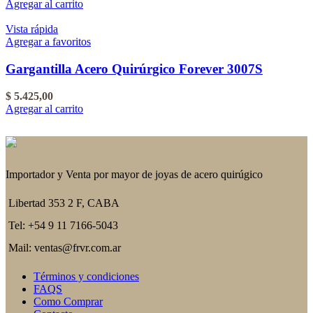
Agregar al carrito
Vista rápida
Agregar a favoritos
Gargantilla Acero Quirúrgico Forever 3007S
$
5.425,00
Agregar al carrito
Importador y Venta por mayor de joyas de acero quirúgico
Libertad 353 2 F, CABA
Tel: +54 9 11 7166-5043
Mail: ventas@frvr.com.ar
Términos y condiciones
FAQS
Como Comprar