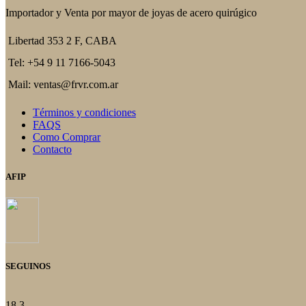
Las
Importador y Venta por mayor de joyas de acero quirúgico
opciones
se
Libertad 353 2 F, CABA
pueden
elegir
Tel: +54 9 11 7166-5043
en
la
Mail: ventas@frvr.com.ar
página
del
Términos y condiciones
producto
FAQS
Como Comprar
Contacto
AFIP
SEGUINOS
18
3