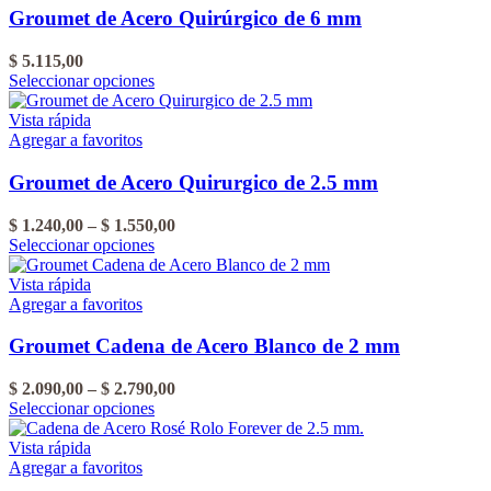
del
Las
$ 3.255,00
Groumet de Acero Quirúrgico de 6 mm
producto
opciones
se
$
5.115,00
pueden
Este
Seleccionar opciones
elegir
producto
en
tiene
Vista rápida
la
varias
Agregar a favoritos
página
variantes.
del
Las
Groumet de Acero Quirurgico de 2.5 mm
producto
opciones
se
Rango
$
1.240,00
–
$
1.550,00
pueden
Este
de
Seleccionar opciones
elegir
producto
precios:
en
tiene
desde
Vista rápida
la
varias
$ 1.240,00
Agregar a favoritos
página
variantes.
hasta
del
Las
$ 1.550,00
Groumet Cadena de Acero Blanco de 2 mm
producto
opciones
se
Rango
$
2.090,00
–
$
2.790,00
pueden
Este
de
Seleccionar opciones
elegir
producto
precios:
en
tiene
desde
Vista rápida
la
varias
$ 2.090,00
Agregar a favoritos
página
variantes.
hasta