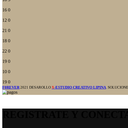
16
0
12
0
21
0
18
0
22
0
19
0
10
0
19
0
F0REVER
2021 DESAROLLO
-ESTUDIO CREATIVO LIPINA
. SOLUCION
X
REGISTRATE Y CONECT