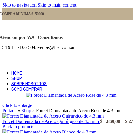
Skip to navigation
Skip to main content
COMPRA MINIMA $150000
Atención por WA
Consultanos
+54 9 11 7166-5043
ventas@frvr.com.ar
HOME
SHOP
SOBRE NOSOTROS
COMO COMPRAR
Click to enlarge
Portada
»
Shop
»
Forcet Diamantada de Acero Rose de 4.3 mm
Forcet Diamantada de Acero Quirúrgico de 4.3 mm
$
1.860,00
–
$
2.
Back to products