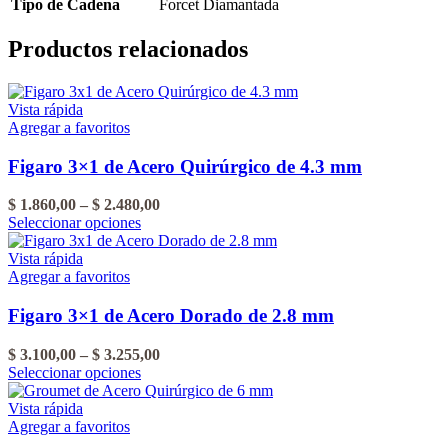
Tipo de Cadena
Forcet Diamantada
Productos relacionados
Vista rápida
Agregar a favoritos
Figaro 3×1 de Acero Quirúrgico de 4.3 mm
Rango
$
1.860,00
–
$
2.480,00
Este
de
Seleccionar opciones
producto
precios:
tiene
desde
Vista rápida
varias
$ 1.860,00
Agregar a favoritos
variantes.
hasta
Las
$ 2.480,00
Figaro 3×1 de Acero Dorado de 2.8 mm
opciones
se
Rango
$
3.100,00
–
$
3.255,00
pueden
Este
de
Seleccionar opciones
elegir
producto
precios:
en
tiene
desde
Vista rápida
la
varias
$ 3.100,00
Agregar a favoritos
página
variantes.
hasta