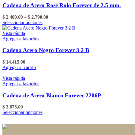
del
Las
$ 2.790,00
Cadena de Acero Rosé Rolo Forever de 2.5 mm.
producto
opciones
se
Rango
$
2.480,00
–
$
2.790,00
pueden
Este
de
Seleccionar opciones
elegir
producto
precios:
en
tiene
desde
Vista rápida
la
varias
$ 2.480,00
Agregar a favoritos
página
variantes.
hasta
del
Las
$ 2.790,00
Cadena Acero Negro Forever 3 2 B
producto
opciones
se
$
14.415,00
pueden
Agregar al carrito
elegir
en
Vista rápida
la
Agregar a favoritos
página
del
Cadena de Acero Blanco Forever 2206P
producto
$
3.875,00
Este
Seleccionar opciones
producto
tiene
varias
variantes.