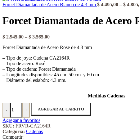
Forcet Diamantada de Acero Blanco de 4.3 mm
$
4.495,00
–
$
4.805
Forcet Diamantada de Acero 
Rango
$
2.945,00
–
$
3.565,00
de
Forcet Diamantada de Acero Rose de 4.3 mm
precios:
desde
– Tipo de joya: Cadena CA2164R
$ 2.945,00
– Tipo de acero: Rosé
hasta
– Tipo de cadena: Forcet Diamantada
$ 3.565,00
– Longitudes disponibles: 45 cm. 50 cm. y 60 cm.
– Diámetro del eslabón: 4.3 mm.
Medidas Cadenas
Forcet Diamantada de Acero Rose de 4.3 mm cantidad
AGREGAR AL CARRITO
-
+
Agregar a favoritos
SKU:
FRVR-CA2164R
Categoría:
Cadenas
Compartir: