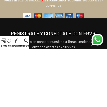
X
F0REVER
2021 DESAROLLO
-ESTUDIO CREATIVO LIPINA
. SOLUCIONES E-
COMMERCE
REGISTRATE Y CONECTATE CON FRVR!
Sea el primero en conocer nuestras últimas tendencias y
Shop
Wishlist
Carrito
My account
obtenga ofertas exclusivas
Se utilizará de acuerdo a nuestros
Términos y
Condiciones