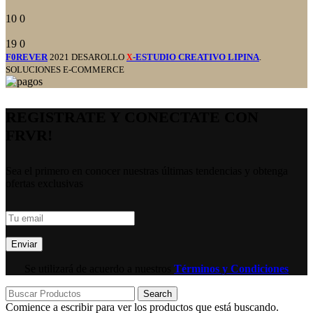
10
0
19
0
F0REVER
2021 DESAROLLO
-ESTUDIO CREATIVO LIPINA
.
X
SOLUCIONES E-COMMERCE
REGISTRATE Y CONECTATE CON
FRVR!
Sea el primero en conocer nuestras últimas tendencias y obtenga
ofertas exclusivas
Se utilizará de acuerdo a nuestros
Términos y Condiciones
Search
Comience a escribir para ver los productos que está buscando.