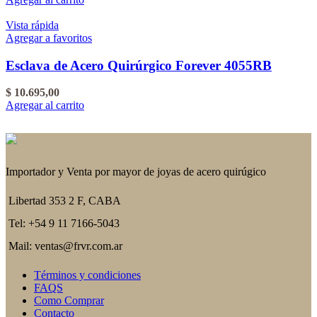
Vista rápida
Agregar a favoritos
Esclava de Acero Quirúrgico Forever 4055RB
$
10.695,00
Agregar al carrito
Importador y Venta por mayor de joyas de acero quirúgico
Libertad 353 2 F, CABA
Tel: +54 9 11 7166-5043
Mail: ventas@frvr.com.ar
Términos y condiciones
FAQS
Como Comprar
Contacto