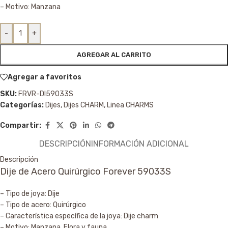
– Motivo: Manzana
-
+
AGREGAR AL CARRITO
Agregar a favoritos
SKU:
FRVR-DI59033S
Categorías:
Dijes
,
Dijes CHARM
,
Linea CHARMS
Compartir:
DESCRIPCIÓN
INFORMACIÓN ADICIONAL
Descripción
Dije de Acero Quirúrgico Forever 59033S
– Tipo de joya: Dije
– Tipo de acero: Quirúrgico
– Característica específica de la joya: Dije charm
– Motivo: Manzana, Flora y fauna