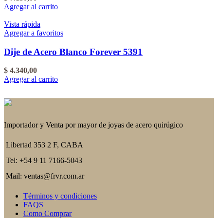
Agregar al carrito
Vista rápida
Agregar a favoritos
Dije de Acero Blanco Forever 5391
$
4.340,00
Agregar al carrito
Importador y Venta por mayor de joyas de acero quirúgico
Libertad 353 2 F, CABA
Tel: +54 9 11 7166-5043
Mail: ventas@frvr.com.ar
Términos y condiciones
FAQS
Como Comprar