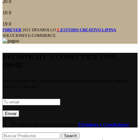
20
0
10
0
19
0
F0REVER
2021 DESAROLLO
-ESTUDIO CREATIVO LIPINA
.
X
SOLUCIONES E-COMMERCE
REGISTRATE Y CONECTATE CON
FRVR!
Sea el primero en conocer nuestras últimas tendencias y obtenga
ofertas exclusivas
Se utilizará de acuerdo a nuestros
Términos y Condiciones
Search