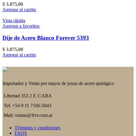
$
3.875,00
Agregar al carrito
Vista rápida
Agregar a favoritos
Dije de Acero Blanco Forever 5393
$
3.875,00
Agregar al carrito
Importador y Venta por mayor de joyas de acero quirúgico
Libertad 353 2 F, CABA
Tel: +54 9 11 7166-5043
Mail: ventas@frvr.com.ar
Términos y condiciones
FAQS