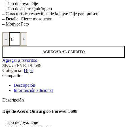
– Tipo de joya: Dije
– Tipo de acero: Quirúrgico
– Característica específica de la joya: Dije para pulsera
– Detalle: Cierre mosquetón
– Motivo: Pato
Dije de Acero Quirúrgico Forever 5698 cantidad
-
+
AGREGAR AL CARRITO
Agregar a favoritos
SKU:
FRVR-DI5698
Categoría:
Dijes
Compartir:
Descripción
Información adicional
Descripción
Dije de Acero Quirúrgico Forever 5698
– Tipo de joya: Dije