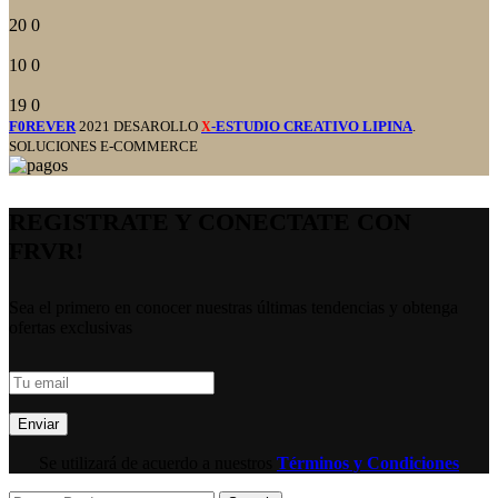
20
0
10
0
19
0
F0REVER
2021 DESAROLLO
-ESTUDIO CREATIVO LIPINA
.
X
SOLUCIONES E-COMMERCE
REGISTRATE Y CONECTATE CON
FRVR!
Sea el primero en conocer nuestras últimas tendencias y obtenga
ofertas exclusivas
Se utilizará de acuerdo a nuestros
Términos y Condiciones