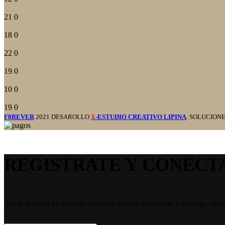
21
0
18
0
22
0
19
0
10
0
19
0
F0REVER
2021 DESAROLLO
-ESTUDIO CREATIVO LIPINA
. SOLUCION
X
REGISTRATE Y CONECT
Sea el primero en conocer nuestras últimas tendencias y obtenga ofert