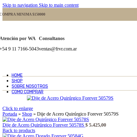
Skip to navigation
Skip to main content
COMPRA MINIMA $150000
Atención por WA
Consultanos
+54 9 11 7166-5043
ventas@frvr.com.ar
HOME
SHOP
SOBRE NOSOTROS
COMO COMPRAR
Click to enlarge
Portada
»
Shop
»
Dije de Acero Quirúrgico Forever 50579S
Dije de Acero Quirúrgico Forever 50578S
$
5.425,00
Back to products