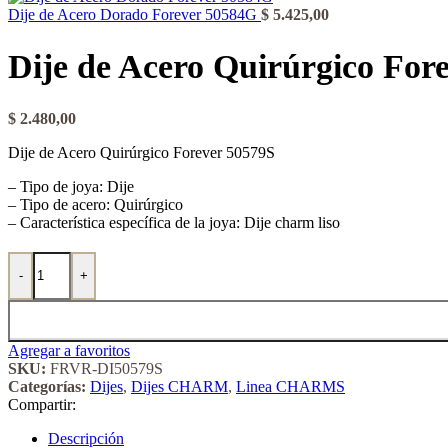
Dije de Acero Dorado Forever 50584G
$
5.425,00
Dije de Acero Quirúrgico For
$
2.480,00
Dije de Acero Quirúrgico Forever 50579S
– Tipo de joya: Dije
– Tipo de acero: Quirúrgico
– Característica específica de la joya: Dije charm liso
Dije de Acero Quirúrgico Forever 50579S cantidad
-
+
Agregar a favoritos
SKU:
FRVR-DI50579S
Categorías:
Dijes
,
Dijes CHARM
,
Linea CHARMS
Compartir:
Descripción