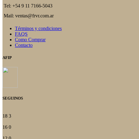
Tel: +54 9 11 7166-5043
Mail: ventas@frvr.com.ar
Términos y condiciones
FAQS
Como Comprar
Contacto
AFIP
SEGUINOS
18
3
16
0
12
0