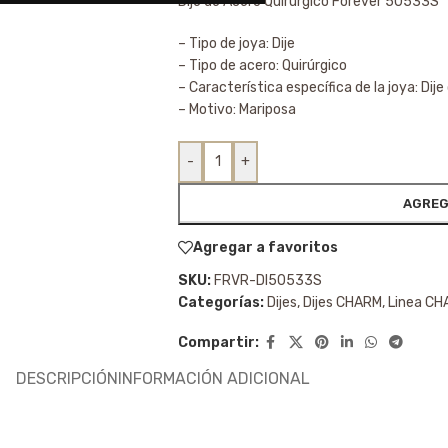
Dije de Acero Quirúrgico Forever 50533S
– Tipo de joya: Dije
– Tipo de acero: Quirúrgico
– Característica específica de la joya: Dije
– Motivo: Mariposa
-
+
AGREG
Agregar a favoritos
SKU:
FRVR-DI50533S
Categorías:
Dijes
,
Dijes CHARM
,
Linea C
Compartir:
DESCRIPCIÓN
INFORMACIÓN ADICIONAL