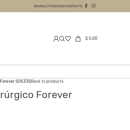
NEWSLETTER
FAQS
CONTACTO
$
0,00
o Forever 50533S
Back to products
irúrgico Forever