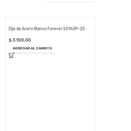
Dije de Acero Blanco Forever 50160P-25
$
3.100,00
AGREGAR AL CARRITO
Dije de Acero Bl
$
3.100,00
AGREGAR AL CA