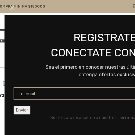
OMPRA MINIMA $150000
Atención por WA
Consultanos
REGISTRATE
+54 9 11 7166-5043
ventas@frvr.com.ar
CONECTATE CON
Sea el primero en conocer nuestras últ
obtenga ofertas exclusi
Click to enlarge
Se utilizará de acuerdo a nuestros
Término