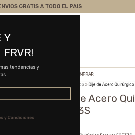
ENVIOS GRATIS A TODO EL PAIS
 Y
 FRVR!
imas tendencias y
HOME
SHOP
SOBRE NOSOTROS
COMO COMPRAR
vas
Portada
»
Shop
»
Dije de Acero Quirúrgic
Dije de Acero Qu
50533S
s y Condiciones
$
4.495,00