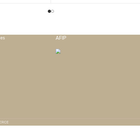
AFIP
nes
MERCE