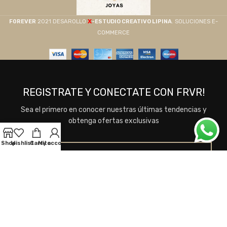
X
F0REVER
2021 DESAROLLO
-ESTUDIO CREATIVO LIPINA
. SOLUCIONES E-
COMMERCE
REGISTRATE Y CONECTATE CON FRVR!
Sea el primero en conocer nuestras últimas tendencias y
obtenga ofertas exclusivas
Shop
Wishlist
Carrito
My account
Se utilizará de acuerdo a nuestros
Términos y
Condiciones