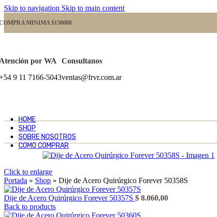
Skip to navigation
Skip to main content
COMPRA MINIMA $150000
Atención por WA
Consultanos
+54 9 11 7166-5043
ventas@frvr.com.ar
HOME
SHOP
SOBRE NOSOTROS
COMO COMPRAR
Click to enlarge
Portada
»
Shop
»
Dije de Acero Quirúrgico Forever 50358S
Dije de Acero Quirúrgico Forever 50357S
$
8.060,00
Back to products