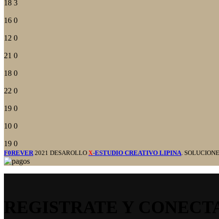
18
3
16
0
12
0
21
0
18
0
22
0
19
0
10
0
19
0
F0REVER
2021 DESAROLLO
-ESTUDIO CREATIVO LIPINA
. SOLUCION
X
REGISTRATE Y CONECT