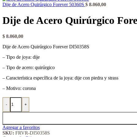
Dije de Acero Quirúrgico Forever 50360S
$
8.060,00
Dije de Acero Quirúrgico For
$
8.060,00
Dije de Acero Quirúrgico Forever DI50358S
– Tipo de joya: dije
– Tipo de acero: quirúrgico
– Característica específica de la joya: dije con piedra y strass
– Motivo: corona
Dije de Acero Quirúrgico Forever 50358S cantidad
-
+
Agregar a favoritos
SKU:
FRVR-DI50358S