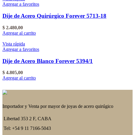
Agregar a favoritos
Dije de Acero Quirúrgico Forever 5713-18
$
2.480,00
Agregar al carrito
Vista rápida
Agregar a favoritos
Dije de Acero Blanco Forever 5394/1
$
4.805,00
Agregar al carrito
Importador y Venta por mayor de joyas de acero quirúgico
Libertad 353 2 F, CABA
Tel: +54 9 11 7166-5043