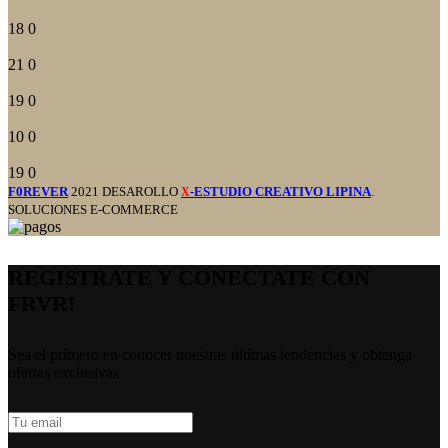
18
0
21
0
19
0
10
0
19
0
F0REVER
2021 DESAROLLO
-ESTUDIO CREATIVO LIPINA
.
X
SOLUCIONES E-COMMERCE
REGISTRATE Y CONECTATE CON
FRVR!
Sea el primero en conocer nuestras últimas tendencias y obtenga
ofertas exclusivas