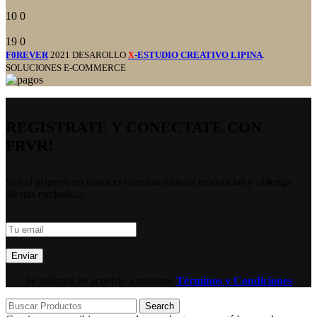
10
0
19
0
F0REVER
2021 DESAROLLO
-ESTUDIO CREATIVO LIPINA
.
X
SOLUCIONES E-COMMERCE
REGISTRATE Y CONECTATE CON
FRVR!
Sea el primero en conocer nuestras últimas tendencias y obtenga
ofertas exclusivas
Se utilizará de acuerdo a nuestros
Términos y Condiciones
Search