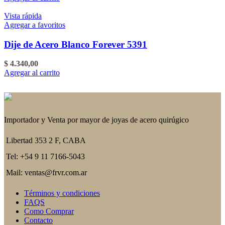
Vista rápida
Agregar a favoritos
Dije de Acero Blanco Forever 5391
$
4.340,00
Agregar al carrito
Importador y Venta por mayor de joyas de acero quirúgico
Libertad 353 2 F, CABA
Tel: +54 9 11 7166-5043
Mail: ventas@frvr.com.ar
Términos y condiciones
FAQS
Como Comprar
Contacto