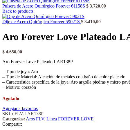
Pulsera de Acero Quirúrgico Forever 61158S
$
3.720,00
Back to products
Dije de Acero Quirúrgico Forever 59021S
$
3.410,00
Aro Forever Love Plateado 
$
4.650,00
Aro Forever Love Plateado LAR138P
– Tipo de joya: Aro
– Tipo de Material: Aleación de metales con baño de color plateado
– Característica específica de la joya: Aro argolla piedras y micro pav
– Motivo: corazón
Agotado
Agregar a favoritos
SKU:
FLV-LAR138P
Categorías:
Aros FLV
,
Linea FOREVER LOVE
Compartir: