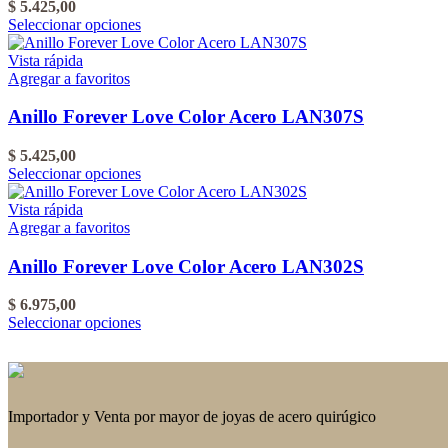
$
5.425,00
Este
Seleccionar opciones
producto
tiene
Vista rápida
varias
Agregar a favoritos
variantes.
Las
Anillo Forever Love Color Acero LAN307S
opciones
se
$
5.425,00
pueden
Este
Seleccionar opciones
elegir
producto
en
tiene
Vista rápida
la
varias
Agregar a favoritos
página
variantes.
del
Las
Anillo Forever Love Color Acero LAN302S
producto
opciones
se
$
6.975,00
pueden
Este
Seleccionar opciones
elegir
producto
en
tiene
la
varias
página
variantes.
del
Las
Importador y Venta por mayor de joyas de acero quirúgico
producto
opciones
se