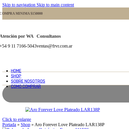
Skip to navigation
Skip to main content
COMPRA MINIMA $150000
Atención por WA
Consultanos
+54 9 11 7166-5043
ventas@frvr.com.ar
HOME
SHOP
SOBRE NOSOTROS
COMO COMPRAR
Click to enlarge
Portada
»
Shop
»
Aro Forever Love Plateado LAR138P