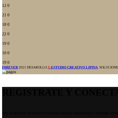
12
0
21
0
18
0
22
0
19
0
10
0
19
0
F0REVER
2021 DESAROLLO
-ESTUDIO CREATIVO LIPINA
. SOLUCION
X
REGISTRATE Y CONECT
Sea el primero en conocer nuestras últimas tendencias y obtenga ofert