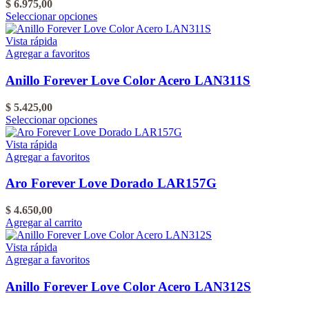
$
6.975,00
Este
Seleccionar opciones
producto
tiene
Vista rápida
varias
Agregar a favoritos
variantes.
Las
Anillo Forever Love Color Acero LAN311S
opciones
se
$
5.425,00
pueden
Este
Seleccionar opciones
elegir
producto
en
tiene
Vista rápida
la
varias
Agregar a favoritos
página
variantes.
del
Las
Aro Forever Love Dorado LAR157G
producto
opciones
se
$
4.650,00
pueden
Agregar al carrito
elegir
en
Vista rápida
la
Agregar a favoritos
página
del
Anillo Forever Love Color Acero LAN312S
producto