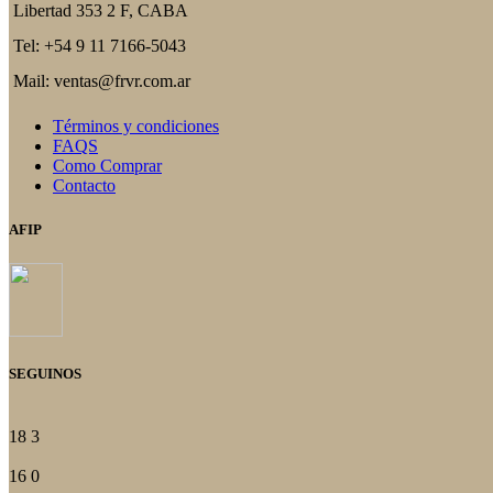
Libertad 353 2 F, CABA
pueden
elegir
Tel: +54 9 11 7166-5043
en
la
Mail: ventas@frvr.com.ar
página
del
Términos y condiciones
producto
FAQS
Como Comprar
Contacto
AFIP
SEGUINOS
18
3
16
0