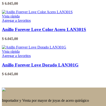
opciones
$
6.045,00
se
pueden
Este
elegir
producto
Vista rápida
en
tiene
Agregar a favoritos
la
varias
página
variantes.
Anillo Forever Love Color Acero LAN301S
del
Las
producto
opciones
$
6.045,00
se
pueden
Este
elegir
producto
Vista rápida
en
tiene
Agregar a favoritos
la
varias
página
variantes.
Anillo Forever Love Dorado LAN301G
del
Las
producto
opciones
$
6.045,00
se
pueden
Este
elegir
producto
en
tiene
la
varias
página
variantes.
Importador y Venta por mayor de joyas de acero quirúgico
del
Las