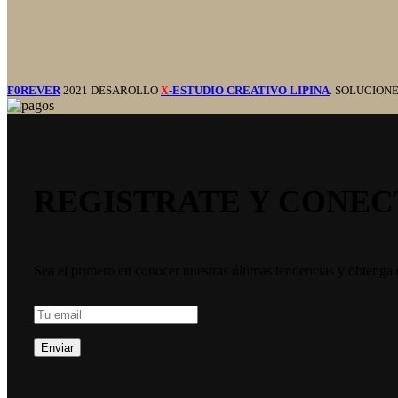
F0REVER
2021 DESAROLLO
-ESTUDIO CREATIVO LIPINA
. SOLUCION
X
REGISTRATE Y CONEC
Sea el primero en conocer nuestras últimas tendencias y obtenga 