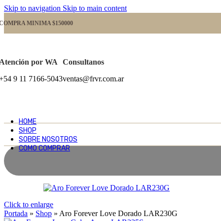
Skip to navigation
Skip to main content
COMPRA MINIMA $150000
Atención por WA
Consultanos
+54 9 11 7166-5043
ventas@frvr.com.ar
HOME
SHOP
SOBRE NOSOTROS
COMO COMPRAR
Click to enlarge
Portada
»
Shop
»
Aro Forever Love Dorado LAR230G