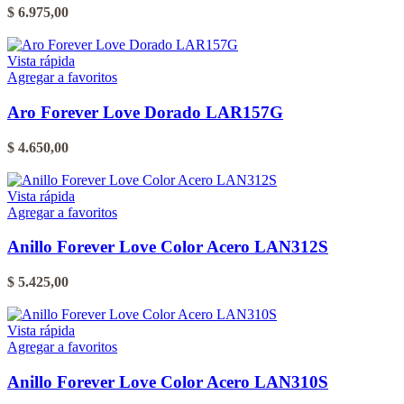
$
6.975,00
Vista rápida
Agregar a favoritos
Aro Forever Love Dorado LAR157G
$
4.650,00
Vista rápida
Agregar a favoritos
Anillo Forever Love Color Acero LAN312S
$
5.425,00
Este
producto
Vista rápida
tiene
Agregar a favoritos
varias
variantes.
Anillo Forever Love Color Acero LAN310S
Las