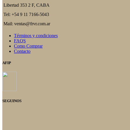
producto
opciones
Libertad 353 2 F, CABA
se
pueden
Tel: +54 9 11 7166-5043
elegir
en
Mail: ventas@frvr.com.ar
la
página
Términos y condiciones
del
FAQS
producto
Como Comprar
Contacto
AFIP
SEGUINOS