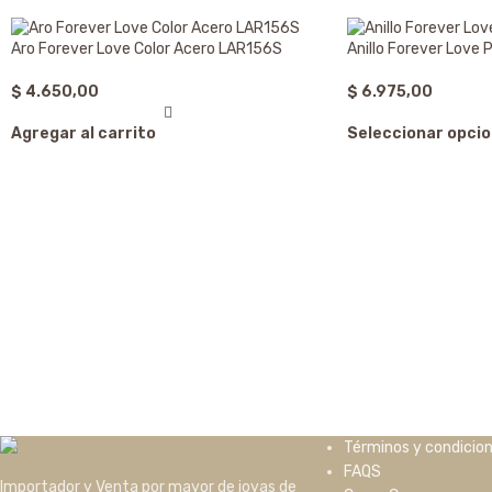
Aro Forever Love Color Acero LAR156S
Anillo Forever Love
$
4.650,00
$
6.975,00
Agregar al carrito
Seleccionar opci
Términos y condicio
FAQS
Importador y Venta por mayor de joyas de