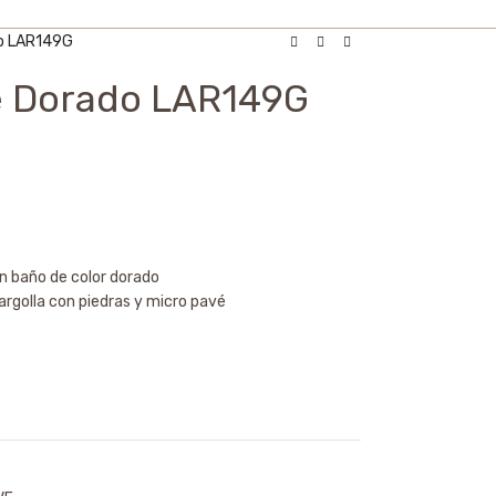
do LAR149G
e Dorado LAR149G
on baño de color dorado
 argolla con piedras y micro pavé