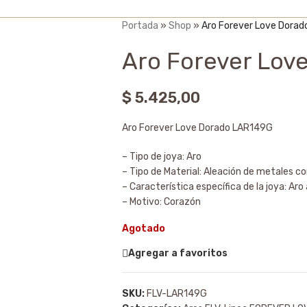
Portada
»
Shop
»
Aro Forever Love Dora
Aro Forever Lov
$
5.425,00
Aro Forever Love Dorado LAR149G
– Tipo de joya: Aro
– Tipo de Material: Aleación de metales c
– Característica específica de la joya: Aro
– Motivo: Corazón
Agotado
Agregar a favoritos
SKU:
FLV-LAR149G