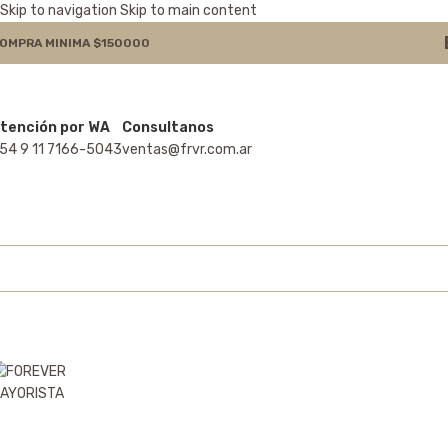
Skip to navigation
Skip to main content
OMPRA MINIMA $150000
tención por WA
Consultanos
54 9 11 7166-5043
ventas@frvr.com.ar