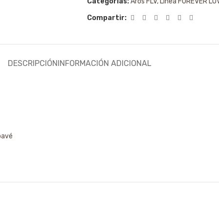
Categorías:
Aros FLV
,
Linea FOREVER LO
Compartir:
DESCRIPCIÓN
INFORMACIÓN ADICIONAL
 pavé