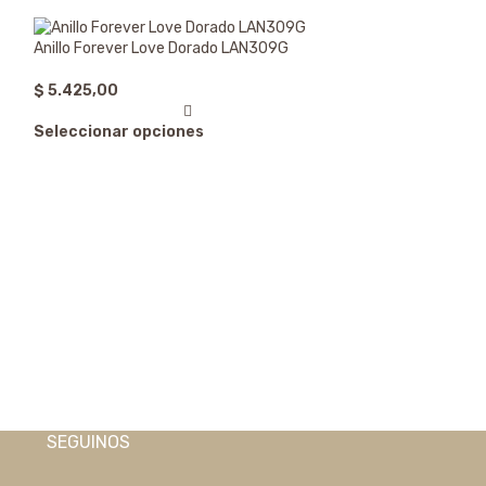
Anillo Forever Love Dorado LAN309G
$
5.425,00
Seleccionar opciones
Anillo Forever L
$
5.425,00
Seleccionar op
SEGUINOS