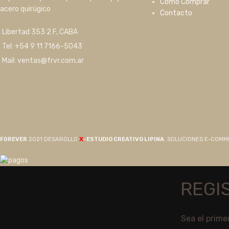
Como Comprar
acero quirúgico
Contacto
Libertad 353 2 F, CABA
Tel: +54 9 11 7166-5043
Mail: ventas@frvr.com.ar
X
F0REVER
2021 DESAROLLO
-ESTUDIO CREATIVO LIPINA
. SOLUCIONES E-COM
REGI
Sea el prime