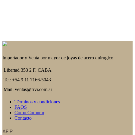
Importador y Venta por mayor de joyas de acero quirúgico
Libertad 353 2 F, CABA
Tel: +54 9 11 7166-5043
Mail: ventas@frvr.com.ar
Términos y condiciones
FAQS
Como Comprar
Contacto
AFIP