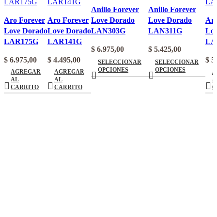
Vista rápida
Vista rápida
Anillo Forever
Anillo Forever
Vista rápida
Vista rápida
Agregar a
Agregar a
Vis
Aro Forever
Aro Forever
Love Dorado
Love Dorado
Aro
Agregar a
Agregar a
favoritos
favoritos
Agr
Love Dorado
Love Dorado
LAN303G
LAN311G
Lo
favoritos
favoritos
fav
LAR175G
LAR141G
LA
$
6.975,00
$
5.425,00
Este
Este
$
6.975,00
$
4.495,00
$
5.
SELECCIONAR
SELECCIONAR
producto
producto
OPCIONES
OPCIONES
AGREGAR
AGREGAR
A
AL
AL
A
tiene
tiene
CARRITO
CARRITO
C
varias
varias
variantes.
variantes.
Las
Las
opciones
opciones
se
se
pueden
pueden
elegir
elegir
en
en
la
la
página
página
del
del
producto
producto