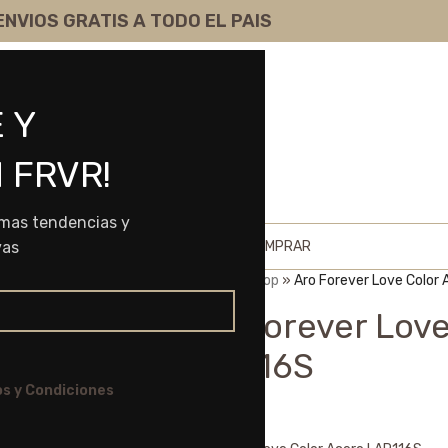
ENVIOS GRATIS A TODO EL PAIS
 Y
 FRVR!
imas tendencias y
HOME
SHOP
SOBRE NOSOTROS
COMO COMPRAR
vas
Portada
»
Shop
»
Aro Forever Love Color
Aro Forever Love
LAR116S
s y Condiciones
$
7.750,00