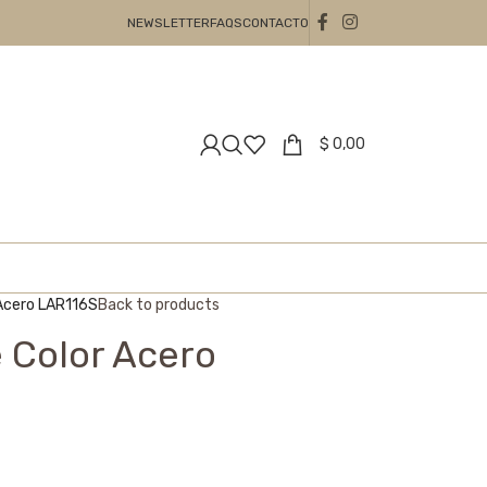
NEWSLETTER
FAQS
CONTACTO
$
0,00
 Acero LAR116S
Back to products
 Color Acero