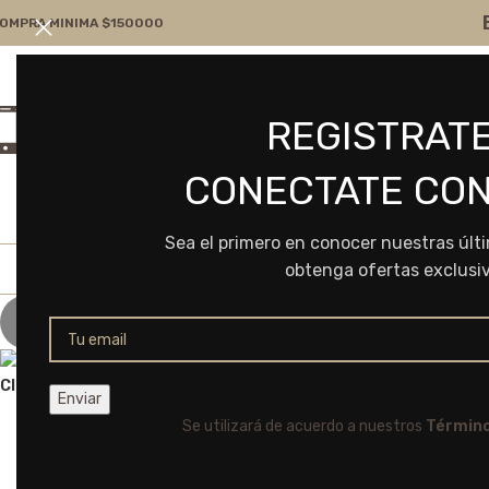
OMPRA MINIMA $150000
Atención por WA
Consultanos
REGISTRATE
+54 9 11 7166-5043
ventas@frvr.com.ar
CONECTATE CON
Sea el primero en conocer nuestras últ
obtenga ofertas exclusi
Sold out
Click to enlarge
Se utilizará de acuerdo a nuestros
Término