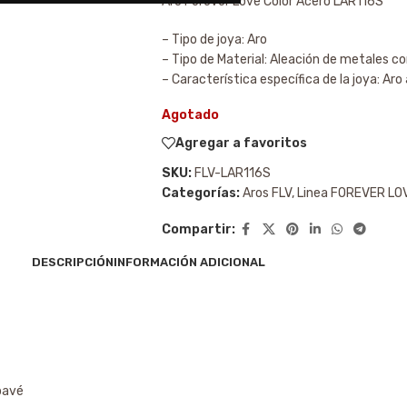
Aro Forever Love Color Acero LAR116S
– Tipo de joya: Aro
– Tipo de Material: Aleación de metales c
– Característica específica de la joya: Aro
Agotado
Agregar a favoritos
SKU:
FLV-LAR116S
Categorías:
Aros FLV
,
Linea FOREVER LO
Compartir:
DESCRIPCIÓN
INFORMACIÓN ADICIONAL
 pavé