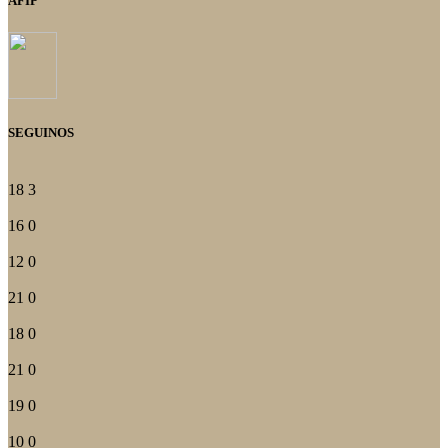
AFIP
SEGUINOS
18
3
16
0
12
0
21
0
18
0
21
0
19
0
10
0