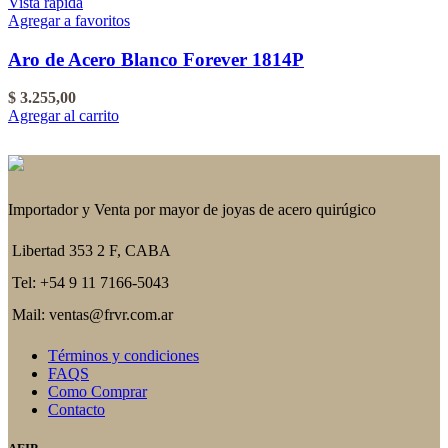
Vista rápida
Agregar a favoritos
Aro de Acero Blanco Forever 1814P
$
3.255,00
Agregar al carrito
Importador y Venta por mayor de joyas de acero quirúgico
Libertad 353 2 F, CABA
Tel: +54 9 11 7166-5043
Mail: ventas@frvr.com.ar
Términos y condiciones
FAQS
Como Comprar
Contacto