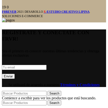
19
0
F0REVER
2021 DESAROLLO
-ESTUDIO CREATIVO LIPINA
.
X
SOLUCIONES E-COMMERCE
REGISTRATE Y CONECTATE CON
FRVR!
Sea el primero en conocer nuestras últimas tendencias y obtenga
ofertas exclusivas
Se utilizará de acuerdo a nuestros
Términos y Condiciones
Search
Comience a escribir para ver los productos que está buscando.
Search