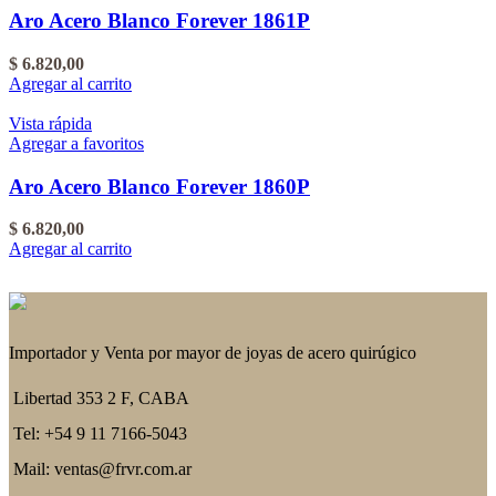
Aro Acero Blanco Forever 1861P
$
6.820,00
Agregar al carrito
Vista rápida
Agregar a favoritos
Aro Acero Blanco Forever 1860P
$
6.820,00
Agregar al carrito
Importador y Venta por mayor de joyas de acero quirúgico
Libertad 353 2 F, CABA
Tel: +54 9 11 7166-5043
Mail: ventas@frvr.com.ar