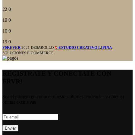
22
0
19
0
10
0
19
0
F0REVER
2021 DESAROLLO
-ESTUDIO CREATIVO LIPINA
.
X
SOLUCIONES E-COMMERCE
REGISTRATE Y CONECTATE CON
FRVR!
Sea el primero en conocer nuestras últimas tendencias y obtenga
ofertas exclusivas