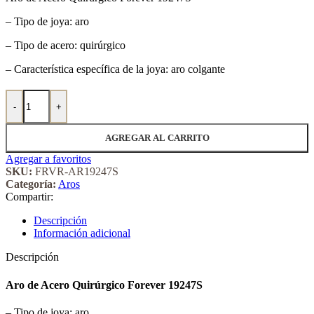
– Tipo de joya: aro
– Tipo de acero: quirúrgico
– Característica específica de la joya: aro colgante
Aro de Acero Quirúrgico Forever 19247S cantidad
-
+
AGREGAR AL CARRITO
Agregar a favoritos
SKU:
FRVR-AR19247S
Categoría:
Aros
Compartir:
Descripción
Información adicional
Descripción
Aro de Acero Quirúrgico Forever 19247S
– Tipo de joya: aro