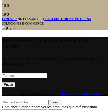
10
0
19
0
F0REVER
2021 DESAROLLO
-ESTUDIO CREATIVO LIPINA
.
X
SOLUCIONES E-COMMERCE
REGISTRATE Y CONECTATE CON
FRVR!
Sea el primero en conocer nuestras últimas tendencias y obtenga
ofertas exclusivas
Se utilizará de acuerdo a nuestros
Términos y Condiciones
Search
Comience a escribir para ver los productos que está buscando.