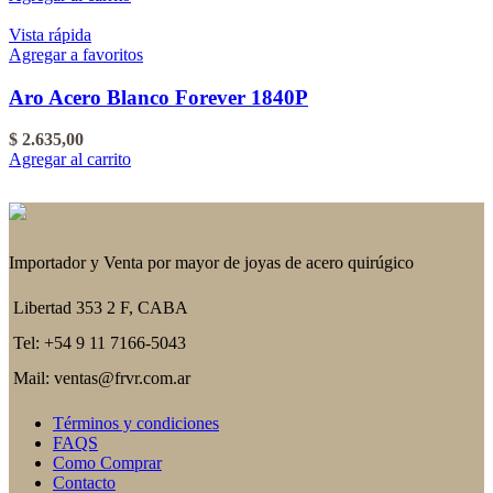
Vista rápida
Agregar a favoritos
Aro Acero Blanco Forever 1840P
$
2.635,00
Agregar al carrito
Importador y Venta por mayor de joyas de acero quirúgico
Libertad 353 2 F, CABA
Tel: +54 9 11 7166-5043
Mail: ventas@frvr.com.ar
Términos y condiciones
FAQS
Como Comprar
Contacto