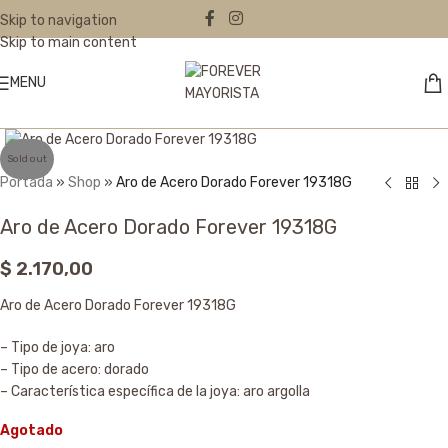
Skip to navigation
Skip to main content
MENU
Click to enlarge
Sold out
Portada
»
Shop
»
Aro de Acero Dorado Forever 19318G
Aro de Acero Dorado Forever 19318G
$
2.170,00
Aro de Acero Dorado Forever 19318G
– Tipo de joya: aro
– Tipo de acero: dorado
– Característica específica de la joya: aro argolla
Agotado