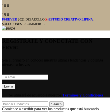
10
0
19
0
F0REVER
2021 DESAROLLO
-ESTUDIO CREATIVO LIPINA
.
X
SOLUCIONES E-COMMERCE
REGISTRATE Y CONECTATE CON
FRVR!
Sea el primero en conocer nuestras últimas tendencias y obtenga
ofertas exclusivas
Se utilizará de acuerdo a nuestros
Términos y Condiciones
Search
Comience a escribir para ver los productos que está buscando.