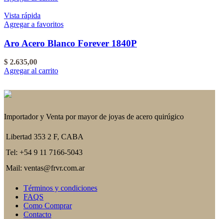
Vista rápida
Agregar a favoritos
Aro Acero Blanco Forever 1840P
$
2.635,00
Agregar al carrito
Importador y Venta por mayor de joyas de acero quirúgico
Libertad 353 2 F, CABA
Tel: +54 9 11 7166-5043
Mail: ventas@frvr.com.ar
Términos y condiciones
FAQS
Como Comprar
Contacto