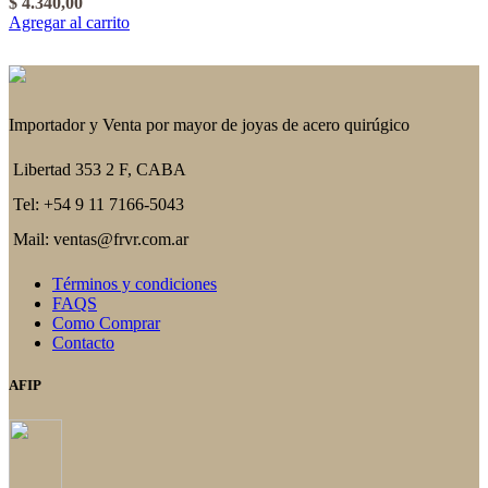
$
4.340,00
Agregar al carrito
Importador y Venta por mayor de joyas de acero quirúgico
Libertad 353 2 F, CABA
Tel: +54 9 11 7166-5043
Mail: ventas@frvr.com.ar
Términos y condiciones
FAQS
Como Comprar
Contacto
AFIP