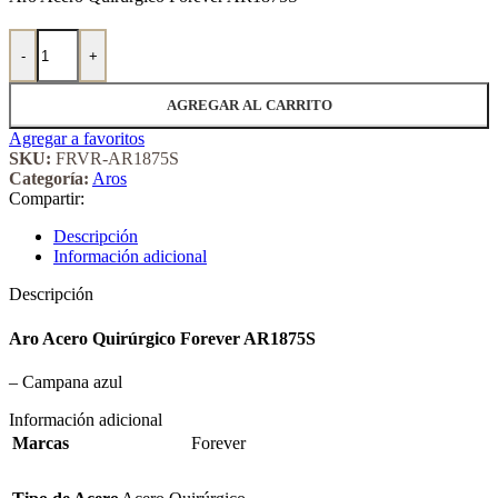
Aro Acero Quirúrgico Forever 1875S cantidad
-
+
AGREGAR AL CARRITO
Agregar a favoritos
SKU:
FRVR-AR1875S
Categoría:
Aros
Compartir:
Descripción
Información adicional
Descripción
Aro Acero Quirúrgico Forever AR1875S
– Campana azul
Información adicional
Marcas
Forever