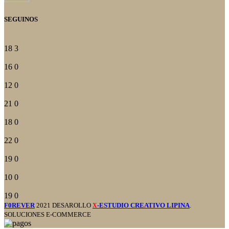
SEGUINOS
18
3
16
0
12
0
21
0
18
0
22
0
19
0
10
0
19
0
F0REVER
2021 DESAROLLO
-ESTUDIO CREATIVO LIPINA
.
X
SOLUCIONES E-COMMERCE