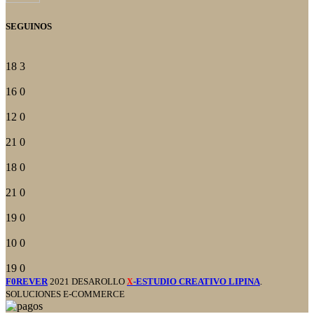
SEGUINOS
18
3
16
0
12
0
21
0
18
0
21
0
19
0
10
0
19
0
F0REVER
2021 DESAROLLO
-ESTUDIO CREATIVO LIPINA
.
X
SOLUCIONES E-COMMERCE