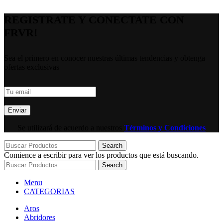
REGISTRATE Y CONECTATE CON
FRVR!
Sea el primero en conocer nuestras últimas tendencias y obtenga
ofertas exclusivas
Se utilizará de acuerdo a nuestros
Términos y Condiciones
Search
Comience a escribir para ver los productos que está buscando.
Search
Menu
CATEGORIAS
Aros
Abridores