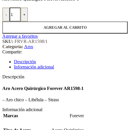
Aro Acero Quirúrgico Forever 1598/1 cantidad
-
+
AGREGAR AL CARRITO
Agregar a favoritos
SKU:
FRVR-AR1598/1
Categoría:
Aros
Compartir:
Descripción
Información adicional
Descripción
Aro Acero Quirúrgico Forever AR1598-1
– Aro chico – Libélula – Strass
Información adicional
Marcas
Forever