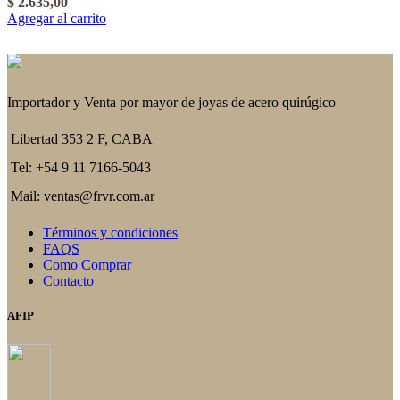
$
2.635,00
Agregar al carrito
Importador y Venta por mayor de joyas de acero quirúgico
Libertad 353 2 F, CABA
Tel: +54 9 11 7166-5043
Mail: ventas@frvr.com.ar
Términos y condiciones
FAQS
Como Comprar
Contacto
AFIP