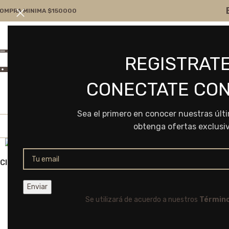
OMPRA MINIMA $150000
Atención por WA
Consultanos
REGISTRATE
+54 9 11 7166-5043
ventas@frvr.com.ar
CONECTATE CON
Sea el primero en conocer nuestras últ
obtenga ofertas exclusi
Click to enlarge
Se utilizará de acuerdo a nuestros
Término