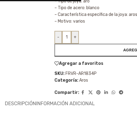
– Tipo de joya: aro
– Tipo de acero: blanco
– Característica específica de la joya: aro
– Motivo: varios
-
+
AGREG
Agregar a favoritos
SKU:
FRVR-AR1834P
Categoría:
Aros
Compartir:
DESCRIPCIÓN
INFORMACIÓN ADICIONAL