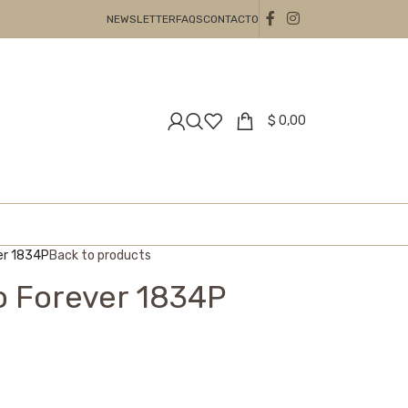
NEWSLETTER
FAQS
CONTACTO
$
0,00
er 1834P
Back to products
o Forever 1834P