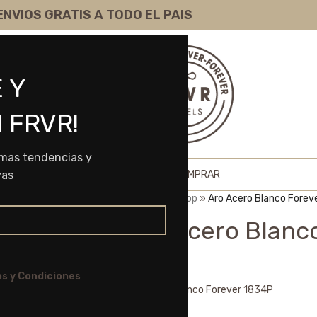
ENVIOS GRATIS A TODO EL PAIS
 Y
 FRVR!
imas tendencias y
HOME
SHOP
SOBRE NOSOTROS
COMO COMPRAR
vas
Portada
»
Shop
»
Aro Acero Blanco Forev
Aro Acero Blanc
$
4.805,00
s y Condiciones
Aro Acero Blanco Forever 1834P