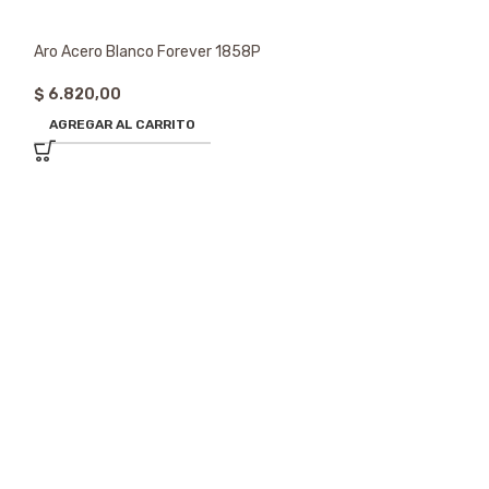
Aro Acero Blanco Forever 1858P
$
6.820,00
AGREGAR AL CARRITO
Aro Acero Blanco
$
6.820,00
AGREGAR AL CA