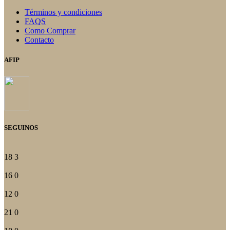
del
Términos y condiciones
producto
FAQS
Como Comprar
Contacto
AFIP
SEGUINOS
18
3
16
0
12
0
21
0