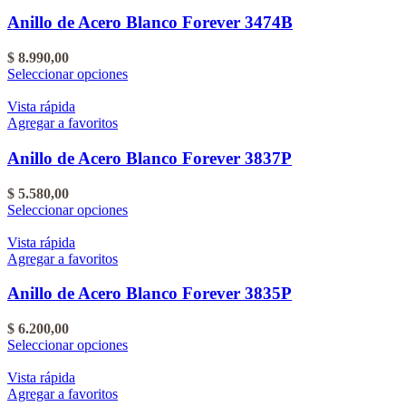
Anillo de Acero Blanco Forever 3474B
$
8.990,00
Este
Seleccionar opciones
producto
tiene
Vista rápida
varias
Agregar a favoritos
variantes.
Las
Anillo de Acero Blanco Forever 3837P
opciones
se
$
5.580,00
pueden
Este
Seleccionar opciones
elegir
producto
en
tiene
Vista rápida
la
varias
Agregar a favoritos
página
variantes.
del
Las
Anillo de Acero Blanco Forever 3835P
producto
opciones
se
$
6.200,00
pueden
Este
Seleccionar opciones
elegir
producto
en
tiene
Vista rápida
la
varias
Agregar a favoritos
página