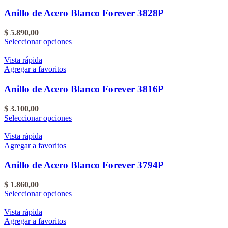
variantes.
del
Las
Anillo de Acero Blanco Forever 3828P
producto
opciones
se
$
5.890,00
pueden
Este
Seleccionar opciones
elegir
producto
en
tiene
Vista rápida
la
varias
Agregar a favoritos
página
variantes.
del
Las
Anillo de Acero Blanco Forever 3816P
producto
opciones
se
$
3.100,00
pueden
Este
Seleccionar opciones
elegir
producto
en
tiene
Vista rápida
la
varias
Agregar a favoritos
página
variantes.
del
Las
Anillo de Acero Blanco Forever 3794P
producto
opciones
se
$
1.860,00
pueden
Este
Seleccionar opciones
elegir
producto
en
tiene
Vista rápida
la
varias
Agregar a favoritos
página