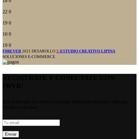
18
0
22
0
19
0
10
0
19
0
F0REVER
2021 DESAROLLO
-ESTUDIO CREATIVO LIPINA
.
X
SOLUCIONES E-COMMERCE
REGISTRATE Y CONECTATE CON
FRVR!
Sea el primero en conocer nuestras últimas tendencias y obtenga
ofertas exclusivas