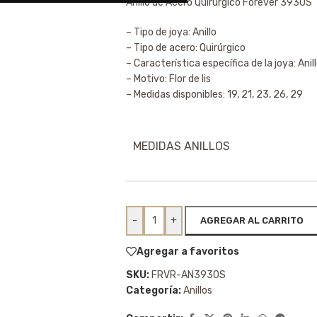
Anillo de Acero Quirúrgico Forever 3930S
– Tipo de joya: Anillo
– Tipo de acero: Quirúrgico
– Característica específica de la joya: Anill
– Motivo: Flor de lis
– Medidas disponibles: 19, 21, 23, 26, 29
MEDIDAS ANILLOS
-
+
AGREGAR AL CARRITO
Agregar a favoritos
SKU:
FRVR-AN3930S
Categoría:
Anillos