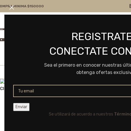
OMPRA MINIMA $150000
Atención por WA
Consultanos
REGISTRATE
+54 9 11 7166-5043
ventas@frvr.com.ar
CONECTATE CON
Sea el primero en conocer nuestras últ
obtenga ofertas exclusi
Click to enlarge
Se utilizará de acuerdo a nuestros
Término