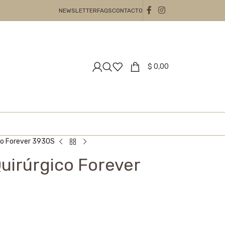
NEWSLETTER
FAQS
CONTACTO
$
0,00
ico Forever 3930S
Quirúrgico Forever