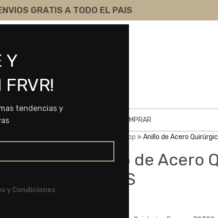
ENVIOS GRATIS A TODO EL PAIS
 Y
 FRVR!
imas tendencias y
HOME
SHOP
SOBRE NOSOTROS
COMO COMPRAR
vas
Portada
»
Shop
»
Anillo de Acero Quirúrg
Anillo de Acero 
3930S
s y Condiciones
$
6.975,00