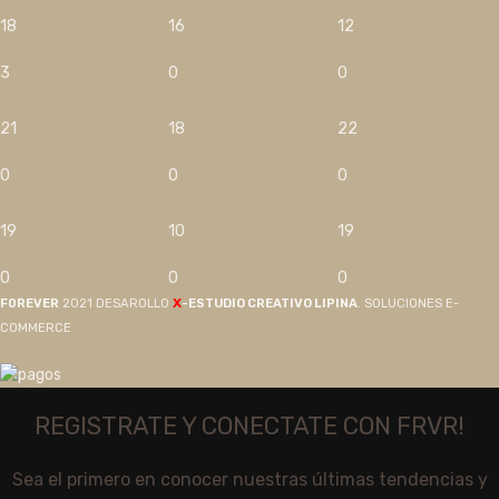
18
16
12
3
0
0
21
18
22
0
0
0
19
10
19
0
0
0
X
F0REVER
2021 DESAROLLO
-ESTUDIO CREATIVO LIPINA
. SOLUCIONES E-
COMMERCE
REGISTRATE Y CONECTATE CON FRVR!
Sea el primero en conocer nuestras últimas tendencias y