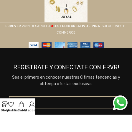
X
F0REVER
2021 DESAROLLO
-ESTUDIO CREATIVO LIPINA
. SOLUCIONES E-
COMMERCE
REGISTRATE Y CONECTATE CON FRVR!
Sea el primero en conocer nuestras últimas tendencias y
obtenga ofertas exclusivas
Shop
Wishlist
Carrito
My account
Se utilizará de acuerdo a nuestros
Términos y