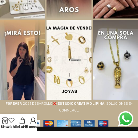
X
F0REVER
2021 DESAROLLO
-ESTUDIO CREATIVO LIPINA
. SOLUCIONES E-
COMMERCE
Shop
Wishlist
Carrito
My account