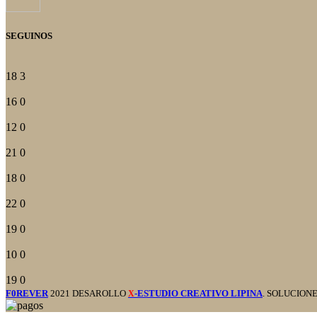
SEGUINOS
18
3
16
0
12
0
21
0
18
0
22
0
19
0
10
0
19
0
F0REVER
2021 DESAROLLO
-ESTUDIO CREATIVO LIPINA
. SOLUCION
X