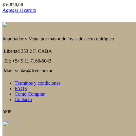
$
6.820,00
Agregar al carrito
Importador y Venta por mayor de joyas de acero quirúgico
Libertad 353 2 F, CABA
Tel: +54 9 11 7166-5043
Mail: ventas@frvr.com.ar
Términos y condiciones
FAQS
Como Comprar
Contacto
AFIP