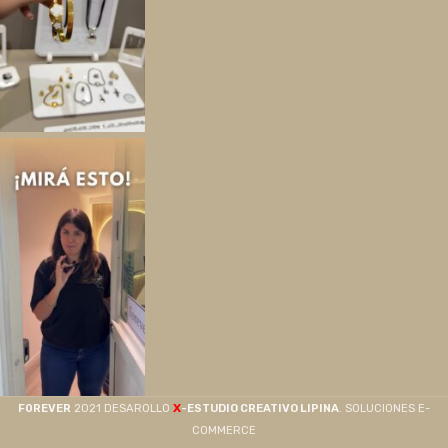
X
F0REVER
2021 DESAROLLO
-ESTUDIO CREATIVO LIPINA
. SOLUCIONES E-
COMMERCE