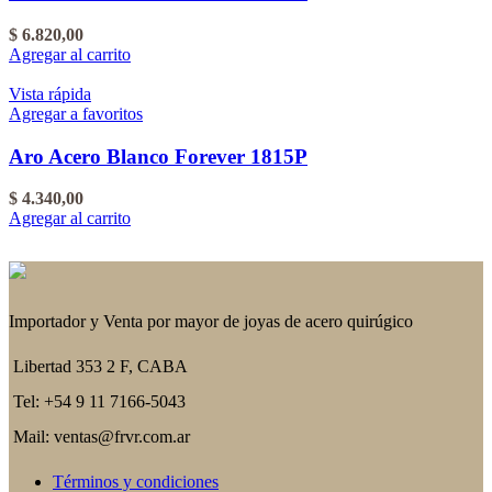
$
6.820,00
Agregar al carrito
Vista rápida
Agregar a favoritos
Aro Acero Blanco Forever 1815P
$
4.340,00
Agregar al carrito
Importador y Venta por mayor de joyas de acero quirúgico
Libertad 353 2 F, CABA
Tel: +54 9 11 7166-5043
Mail: ventas@frvr.com.ar
Términos y condiciones