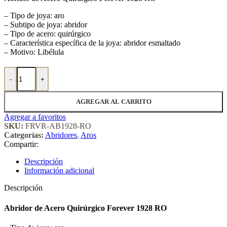
– Tipo de joya: aro
– Subtipo de joya: abridor
– Tipo de acero: quirúrgico
– Característica específica de la joya: abridor esmaltado
– Motivo: Libélula
Abridor de Acero Quirúrgico Forever 1928 RO cantidad
-
+
AGREGAR AL CARRITO
Agregar a favoritos
SKU:
FRVR-AB1928-RO
Categorías:
Abridores
,
Aros
Compartir:
Descripción
Información adicional
Descripción
Abridor de Acero Quirúrgico Forever 1928 RO