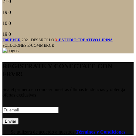
21
0
19
0
10
0
19
0
F0REVER
2021 DESAROLLO
-ESTUDIO CREATIVO LIPINA
.
X
SOLUCIONES E-COMMERCE
REGISTRATE Y CONECTATE CON
FRVR!
Sea el primero en conocer nuestras últimas tendencias y obtenga
ofertas exclusivas
Se utilizará de acuerdo a nuestros
Términos y Condiciones