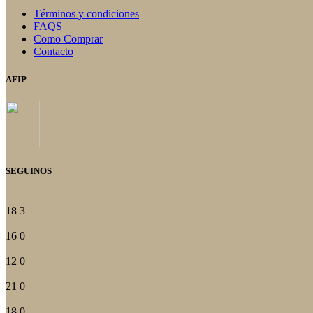
Términos y condiciones
FAQS
Como Comprar
Contacto
AFIP
SEGUINOS
18
3
16
0
12
0
21
0
18
0