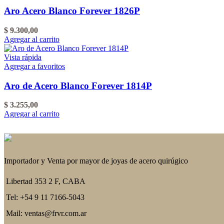
Aro Acero Blanco Forever 1826P
$
9.300,00
Agregar al carrito
Vista rápida
Agregar a favoritos
Aro de Acero Blanco Forever 1814P
$
3.255,00
Agregar al carrito
Importador y Venta por mayor de joyas de acero quirúgico
Libertad 353 2 F, CABA
Tel: +54 9 11 7166-5043
Mail: ventas@frvr.com.ar