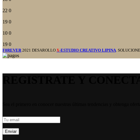
22
0
19
0
10
0
19
0
F0REVER
2021 DESAROLLO
-ESTUDIO CREATIVO LIPINA
. SOLUCION
X
REGISTRATE Y CONECT
Sea el primero en conocer nuestras últimas tendencias y obtenga ofert