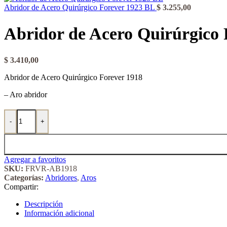
Abridor de Acero Quirúrgico Forever 1923 BL
$
3.255,00
Abridor de Acero Quirúrgico 
$
3.410,00
Abridor de Acero Quirúrgico Forever 1918
– Aro abridor
Abridor de Acero Quirúrgico Forever 1918 cantidad
-
+
Agregar a favoritos
SKU:
FRVR-AB1918
Categorías:
Abridores
,
Aros
Compartir:
Descripción
Información adicional