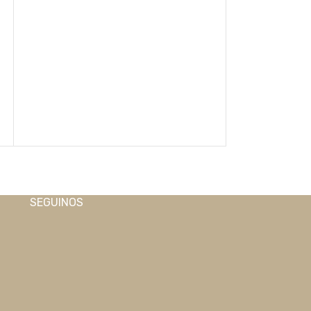
Aro Acero Blanco
$
6.820,00
AGREGAR AL CA
SEGUINOS