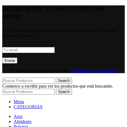
REGISTRATE Y CONECTATE CON
FRVR!
Sea el primero en conocer nuestras últimas tendencias y obtenga
ofertas exclusivas
Se utilizará de acuerdo a nuestros
Términos y Condiciones
Search
Comience a escribir para ver los productos que está buscando.
Search
Menu
CATEGORIAS
Aros
Abridores
Pulseras