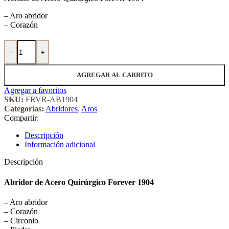
– Aro abridor
– Corazón
Abridor de Acero Quirúrgico Forever 1904 cantidad
-
+
AGREGAR AL CARRITO
Agregar a favoritos
SKU:
FRVR-AB1904
Categorías:
Abridores
,
Aros
Compartir:
Descripción
Información adicional
Descripción
Abridor de Acero Quirúrgico Forever 1904
– Aro abridor
– Corazón
– Circonio