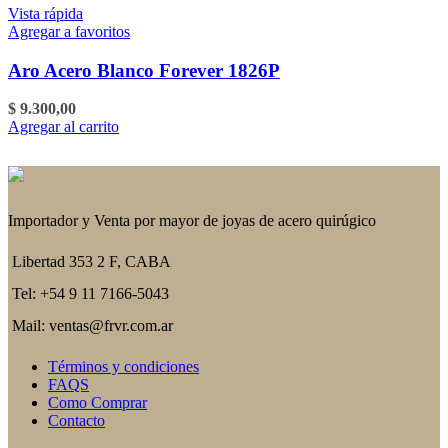
Vista rápida
Agregar a favoritos
Aro Acero Blanco Forever 1826P
$
9.300,00
Agregar al carrito
Importador y Venta por mayor de joyas de acero quirúgico
Libertad 353 2 F, CABA
Tel: +54 9 11 7166-5043
Mail: ventas@frvr.com.ar
Términos y condiciones
FAQS
Como Comprar
Contacto