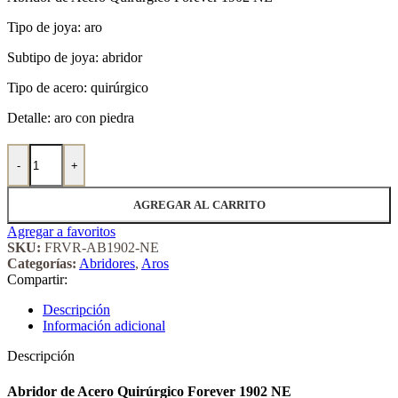
Tipo de joya: aro
Subtipo de joya: abridor
Tipo de acero: quirúrgico
Detalle: aro con piedra
Abridor de Acero Quirúrgico Forever 1902 NE cantidad
-
+
AGREGAR AL CARRITO
Agregar a favoritos
SKU:
FRVR-AB1902-NE
Categorías:
Abridores
,
Aros
Compartir:
Descripción
Información adicional
Descripción
Abridor de Acero Quirúrgico Forever 1902 NE