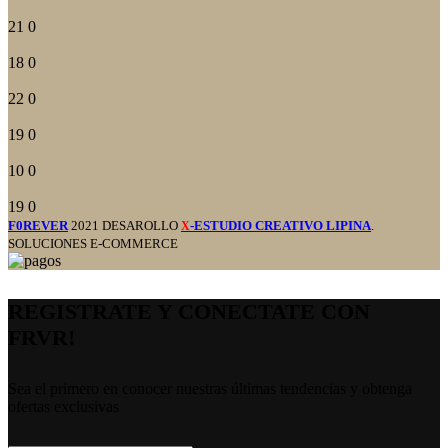
21
0
18
0
22
0
19
0
10
0
19
0
F0REVER
2021 DESAROLLO
-ESTUDIO CREATIVO LIPINA
.
X
SOLUCIONES E-COMMERCE
REGISTRATE Y CONECTATE CON
FRVR!
Sea el primero en conocer nuestras últimas tendencias y obtenga
ofertas exclusivas