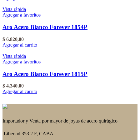
Vista rápida
Agregar a favoritos
Aro Acero Blanco Forever 1854P
$
6.820,00
Agregar al carrito
Vista rápida
Agregar a favoritos
Aro Acero Blanco Forever 1815P
$
4.340,00
Agregar al carrito
Importador y Venta por mayor de joyas de acero quirúgico
Libertad 353 2 F, CABA