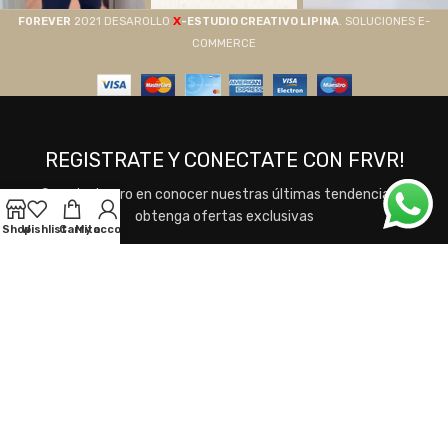
X
F0REVER
2021 DESAROLLO
-ESTUDIO CREATIVO LIPINA
. SOLUCIONES E-
COMMERCE
REGISTRATE Y CONECTATE CON FRVR!
Sea el primero en conocer nuestras últimas tendencias y
obtenga ofertas exclusivas
Shop
Wishlist
Carrito
My account
Se utilizará de acuerdo a nuestros
Términos y
Condiciones