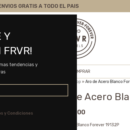
ENVIOS GRATIS A TODO EL PAIS
 Y
 FRVR!
imas tendencias y
HOME
SHOP
SOBRE NOSOTROS
COMO COMPRAR
vas
Portada
»
Shop
»
Aro de Acero Blanco Fo
Aro de Acero Bl
$
4.030,00
s y Condiciones
Aro de Acero Blanco Forever 19132P