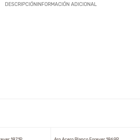
DESCRIPCIÓN
INFORMACIÓN ADICIONAL
rever 1871P
Aro Acero Blanco Forever 1869P