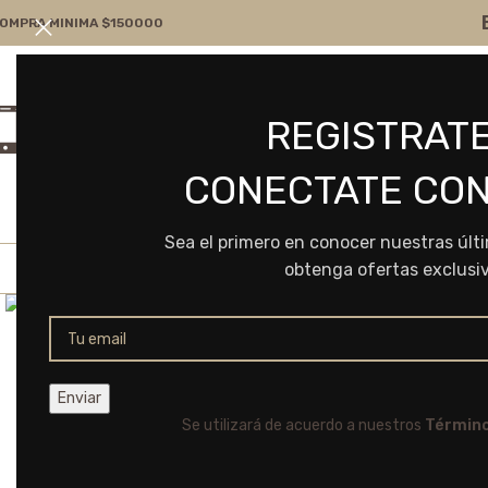
OMPRA MINIMA $150000
Atención por WA
Consultanos
REGISTRATE
+54 9 11 7166-5043
ventas@frvr.com.ar
CONECTATE CON
Sea el primero en conocer nuestras últ
obtenga ofertas exclusi
Click to enlarge
Se utilizará de acuerdo a nuestros
Término