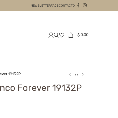
NEWSLETTER
FAQS
CONTACTO
$
0,00
rever 19132P
anco Forever 19132P