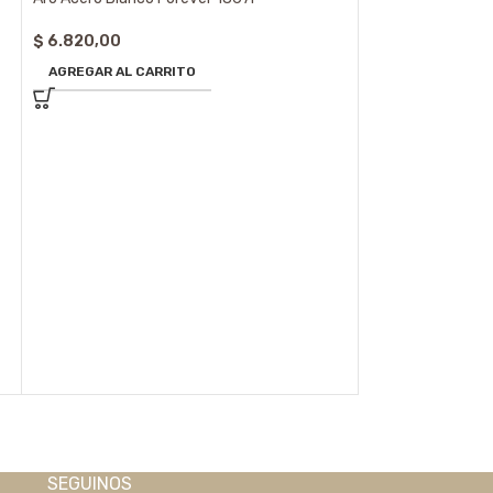
$
6.820,00
AGREGAR AL CARRITO
Aro Acero Blanco
$
6.820,00
AGREGAR AL CA
SEGUINOS